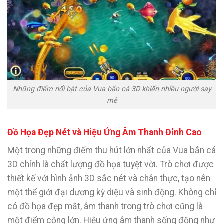
Những điểm nổi bật của Vua bắn cá 3D khiến nhiều người say
mê
Đồ Họa Đẹp Nét và Hiệu Ứng Âm Thanh Đỉnh Cao
Một trong những điểm thu hút lớn nhất của Vua bắn cá
3D chính là chất lượng đồ họa tuyệt vời. Trò chơi được
thiết kế với hình ảnh 3D sắc nét và chân thực, tạo nên
một thế giới đại dương kỳ diệu và sinh động. Không chỉ
có đồ họa đẹp mắt, âm thanh trong trò chơi cũng là
một điểm cộng lớn. Hiệu ứng âm thanh sống động như