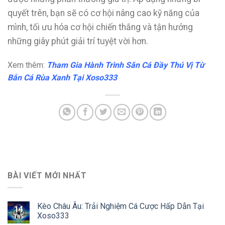
quyết trên, bạn sẽ có cơ hội nâng cao kỹ năng của
mình, tối ưu hóa cơ hội chiến thắng và tận hưởng
những giây phút giải trí tuyệt vời hơn.
Xem thêm:
Tham Gia Hành Trình Săn Cá Đầy Thú Vị Từ
Bắn Cá Rùa Xanh Tại Xoso333
BÀI VIẾT MỚI NHẤT
Kèo Châu Âu: Trải Nghiệm Cá Cược Hấp Dẫn Tại
14
Xoso333
Th5