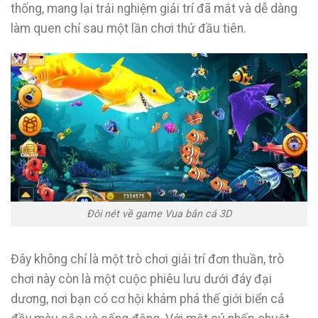
thống, mang lại trải nghiệm giải trí đã mắt và dễ dàng
làm quen chỉ sau một lần chơi thử đầu tiên.
Đôi nét về game Vua bắn cá 3D
Đây không chỉ là một trò chơi giải trí đơn thuần, trò
chơi này còn là một cuộc phiêu lưu dưới đáy đại
dương, nơi bạn có cơ hội khám phá thế giới biển cả