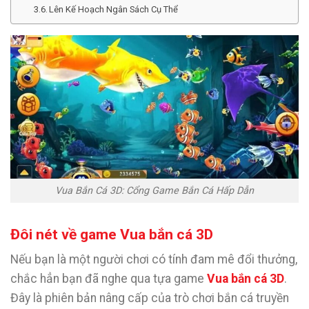
Lên Kế Hoạch Ngân Sách Cụ Thể
Vua Bắn Cá 3D: Cổng Game Bắn Cá Hấp Dẫn
Đôi nét về game Vua bắn cá 3D
Nếu bạn là một người chơi có tính đam mê đổi thưởng,
chắc hẳn bạn đã nghe qua tựa game
Vua bắn cá 3D
.
Đây là phiên bản nâng cấp của trò chơi bắn cá truyền