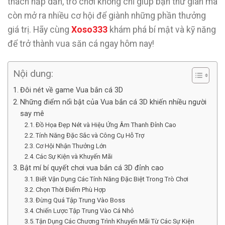
thách hấp dẫn, trò chơi không chỉ giúp bạn thư giãn mà
còn mở ra nhiều cơ hội để giành những phần thưởng
giá trị. Hãy cùng
Xoso333
khám phá bí mật và kỹ năng
để trở thành vua săn cá ngay hôm nay!
Nội dung:
Đôi nét về game Vua bắn cá 3D
Những điểm nổi bật của Vua bắn cá 3D khiến nhiều người
say mê
Đồ Họa Đẹp Nét và Hiệu Ứng Âm Thanh Đỉnh Cao
Tính Năng Đặc Sắc và Công Cụ Hỗ Trợ
Cơ Hội Nhận Thưởng Lớn
Các Sự Kiện và Khuyến Mãi
Bật mí bí quyết chơi vua bắn cá 3D đỉnh cao
Biết Vận Dụng Các Tính Năng Đặc Biệt Trong Trò Chơi
Chọn Thời Điểm Phù Hợp
Đừng Quá Tập Trung Vào Boss
Chiến Lược Tập Trung Vào Cá Nhỏ
Tận Dụng Các Chương Trình Khuyến Mãi Từ Các Sự Kiện