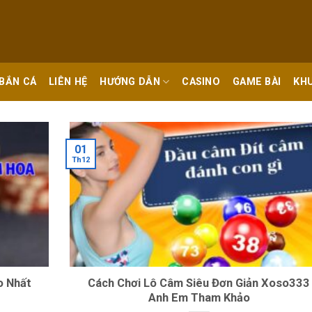
BẮN CÁ
LIÊN HỆ
HƯỚNG DẪN
CASINO
GAME BÀI
KHU
01
Th12
o Nhất
Cách Chơi Lô Câm Siêu Đơn Giản Xoso333
Anh Em Tham Khảo