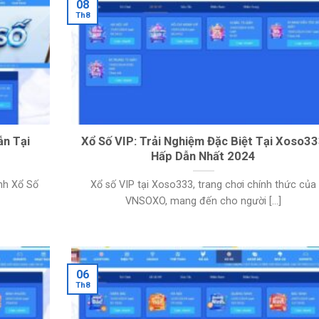
08
Th8
ẫn Tại
Xổ Số VIP: Trải Nghiệm Đặc Biệt Tại Xoso3
Hấp Dẫn Nhất 2024
nh Xổ Số
Xổ số VIP tại Xoso333, trang chơi chính thức của
VNSOXO, mang đến cho người [...]
06
Th8