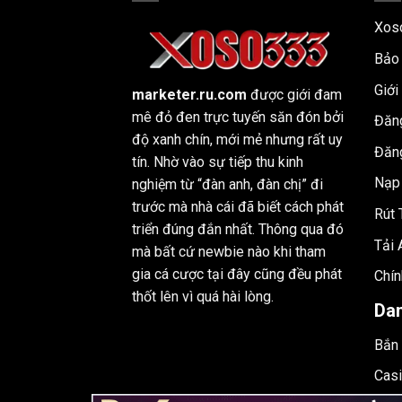
Xos
Bảo
Giới
marketer.ru.com
được giới đam
mê đỏ đen trực tuyến săn đón bởi
Đăn
độ xanh chín, mới mẻ nhưng rất uy
Đăn
tín. Nhờ vào sự tiếp thu kinh
Nạp
nghiệm từ “đàn anh, đàn chị” đi
trước mà nhà cái đã biết cách phát
Rút 
triển đúng đắn nhất. Thông qua đó
Tải
mà bất cứ newbie nào khi tham
gia cá cược tại đây cũng đều phát
Chín
thốt lên vì quá hài lòng.
Da
Bắn
Cas