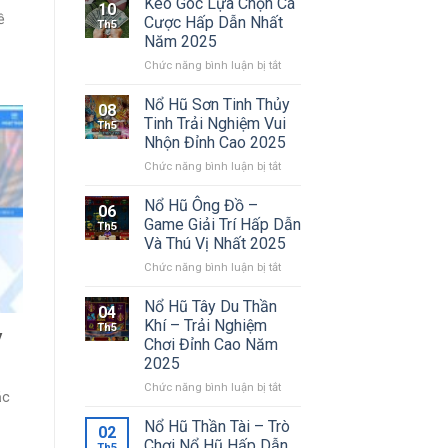
Kèo Góc Lựa Chọn Cá
10
Biên:
Dẫn
ề
Cược Hấp Dẫn Nhất
Th5
Trải
Tại
Năm 2025
Nghiệm
Xoso333
ở
Chức năng bình luận bị tắt
Cá
Kèo
Cược
Góc
Thưởng
Nổ Hũ Sơn Tinh Thủy
08
Lựa
Lớn
Tinh Trải Nghiệm Vui
Th5
Chọn
2025
Nhộn Đỉnh Cao 2025
Cá
ở
Chức năng bình luận bị tắt
Cược
Nổ
Hấp
Hũ
Dẫn
Nổ Hũ Ông Đồ –
06
Sơn
Nhất
Game Giải Trí Hấp Dẫn
Th5
Tinh
Năm
Và Thú Vị Nhất 2025
Thủy
2025
ở
Chức năng bình luận bị tắt
Tinh
Nổ
Trải
Hũ
Nghiệm
Nổ Hũ Tây Du Thần
04
Ông
Vui
Khí – Trải Nghiệm
Th5
y
Đồ
Nhộn
Chơi Đỉnh Cao Năm
–
Đỉnh
2025
Game
Cao
Giải
2025
ở
Chức năng bình luận bị tắt
ặc
Trí
Nổ
Hấp
Hũ
Nổ Hũ Thần Tài – Trò
02
Dẫn
Tây
Chơi Nổ Hũ Hấp Dẫn
Th5