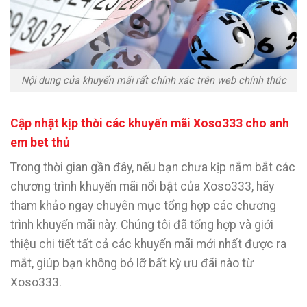
Nội dung của khuyến mãi rất chính xác trên web chính thức
Cập nhật kịp thời các khuyến mãi Xoso333 cho anh
em bet thủ
Trong thời gian gần đây, nếu bạn chưa kịp nắm bắt các
chương trình khuyến mãi nổi bật của Xoso333, hãy
tham khảo ngay chuyên mục tổng hợp các chương
trình khuyến mãi này. Chúng tôi đã tổng hợp và giới
thiệu chi tiết tất cả các khuyến mãi mới nhất được ra
mắt, giúp bạn không bỏ lỡ bất kỳ ưu đãi nào từ
Xoso333.