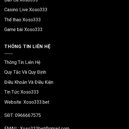
Casino Live Xoso333
Thể thao Xoso333
Game bài Xoso333
THÔNG TIN LIÊN HỆ
Thông Tin Liên Hệ
Quy Tắc Và Quy Định
Điều Khoản Và Điều Kiện
Tin Tức Xoso333
Website: Xoso333.bet
SĐT: 0966667575
EMAIL:
Xoso333bet@gmail.com