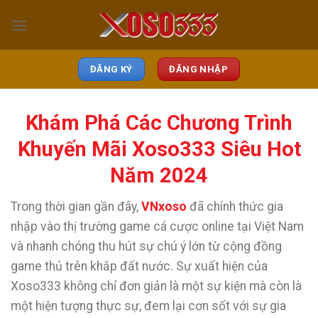
Bỏ
qua
nội
dung
ĐĂNG KÝ
ĐĂNG NHẬP
Khám Phá Các Chương Trình
Khuyến Mãi Xoso333 Siêu Hot
Năm 2024
Trong thời gian gần đây,
VNxoso
đã chính thức gia
nhập vào thị trường game cá cược online tại Việt Nam
và nhanh chóng thu hút sự chú ý lớn từ cộng đồng
game thủ trên khắp đất nước. Sự xuất hiện của
Xoso333 không chỉ đơn giản là một sự kiện mà còn là
một hiện tượng thực sự, đem lại cơn sốt với sự gia