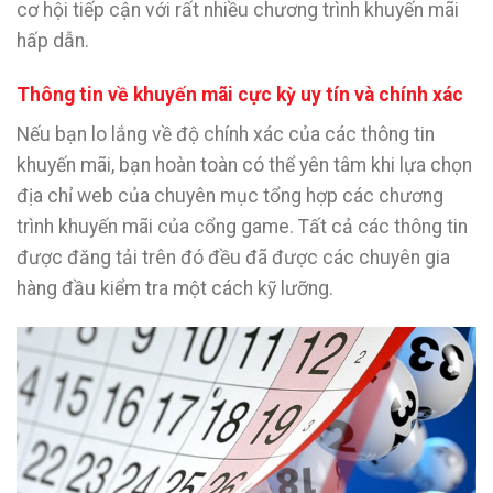
cơ hội tiếp cận với rất nhiều chương trình khuyến mãi
hấp dẫn.
Thông tin về khuyến mãi cực kỳ uy tín và chính xác
Nếu bạn lo lắng về độ chính xác của các thông tin
khuyến mãi, bạn hoàn toàn có thể yên tâm khi lựa chọn
địa chỉ web của chuyên mục tổng hợp các chương
trình khuyến mãi của cổng game. Tất cả các thông tin
được đăng tải trên đó đều đã được các chuyên gia
hàng đầu kiểm tra một cách kỹ lưỡng.