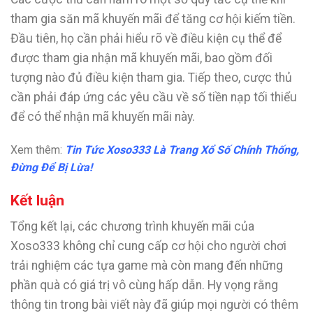
tham gia săn mã khuyến mãi để tăng cơ hội kiếm tiền.
Đầu tiên, họ cần phải hiểu rõ về điều kiện cụ thể để
được tham gia nhận mã khuyến mãi, bao gồm đối
tượng nào đủ điều kiện tham gia. Tiếp theo, cược thủ
cần phải đáp ứng các yêu cầu về số tiền nạp tối thiểu
để có thể nhận mã khuyến mãi này.
Xem thêm:
Tin Tức Xoso333 Là Trang Xổ Số Chính Thống,
Đừng Để Bị Lừa!
Kết luận
Tổng kết lại, các chương trình khuyến mãi của
Xoso333 không chỉ cung cấp cơ hội cho người chơi
trải nghiệm các tựa game mà còn mang đến những
phần quà có giá trị vô cùng hấp dẫn. Hy vọng rằng
thông tin trong bài viết này đã giúp mọi người có thêm