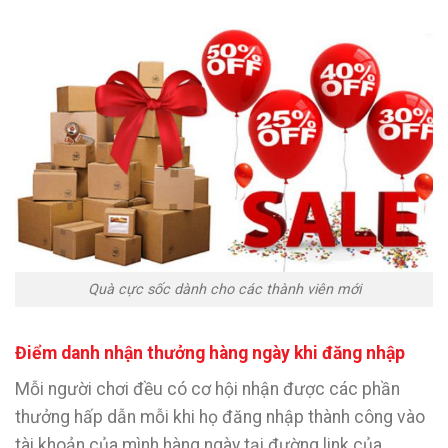
Quà cực sốc dành cho các thành viên mới
Điểm danh nhận thưởng hàng ngày khi đăng nhập
Mỗi người chơi đều có cơ hội nhận được các phần
thưởng hấp dẫn mỗi khi họ đăng nhập thành công vào
tài khoản của mình hàng ngày tại đường link của