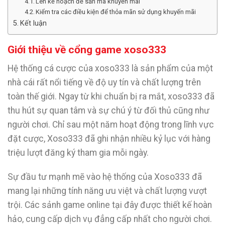
Lên kế hoạch để săn mã khuyến mãi
Kiểm tra các điều kiện để thỏa mãn sử dụng khuyến mãi
Kết luận
Giới thiệu về cổng game xoso333
Hệ thống cá cược của xoso333 là sản phẩm của một
nhà cái rất nổi tiếng về độ uy tín và chất lượng trên
toàn thế giới. Ngay từ khi chuẩn bị ra mắt, xoso333 đã
thu hút sự quan tâm và sự chú ý từ đối thủ cũng như
người chơi. Chỉ sau một năm hoạt động trong lĩnh vực
đặt cược, Xoso333 đã ghi nhận nhiều kỷ lục với hàng
triệu lượt đăng ký tham gia mỗi ngày.
Sự đầu tư mạnh mẽ vào hệ thống của Xoso333 đã
mang lại những tính năng ưu việt và chất lượng vượt
trội. Các sảnh game online tại đây được thiết kế hoàn
hảo, cung cấp dịch vụ đẳng cấp nhất cho người chơi.