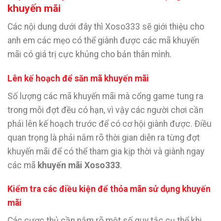
khuyến mãi
Các nội dung dưới đây thì Xoso333 sẽ giới thiệu cho
anh em các mẹo có thể giành được các mã khuyến
mãi có giá trị cực khủng cho bản thân mình.
Lên kế hoạch để săn mã khuyến mãi
Số lượng các mã khuyến mãi mà cổng game tung ra
trong mỗi đợt đều có hạn, vì vậy các người chơi cần
phải lên kế hoạch trước để có cơ hội giành được. Điều
quan trọng là phải nắm rõ thời gian diễn ra từng đợt
khuyến mãi để có thể tham gia kịp thời và giành ngay
các mã
khuyến mãi Xoso333
.
Kiểm tra các điều kiện để thỏa mãn sử dụng khuyến
mãi
Các cược thủ cần nắm rõ một số quy tắc cụ thể khi