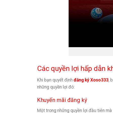
Các quyền lợi hấp dẫn k
Khi bạn quyết định
đăng ký Xoso333
, 
những quyền lợi đó:
Khuyến mãi đăng ký
Một trong những quyền lợi đầu tiên mà