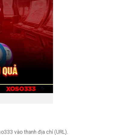
o333 vào thanh địa chỉ (URL).