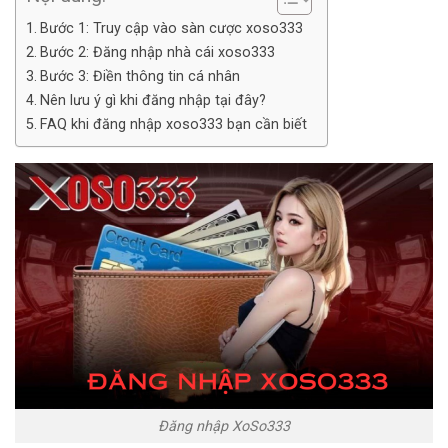
Bước 1: Truy cập vào sàn cược xoso333
Bước 2: Đăng nhập nhà cái xoso333
Bước 3: Điền thông tin cá nhân
Nên lưu ý gì khi đăng nhập tại đây?
FAQ khi đăng nhập xoso333 bạn cần biết
Đăng nhập XoSo333