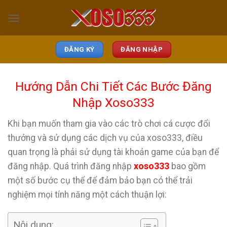
Bỏ
qua
nội
dung
ĐĂNG KÝ
ĐĂNG NHẬP
Hướng Dẫn Chi Tiết Các Bước Đăng
Nhập Xoso333
Khi bạn muốn tham gia vào các trò chơi cá cược đổi
thưởng và sử dụng các dịch vụ của xoso333, điều
quan trọng là phải sử dụng tài khoản game của bạn để
đăng nhập. Quá trình đăng nhập
xoso333
bao gồm
một số bước cụ thể để đảm bảo bạn có thể trải
nghiệm mọi tính năng một cách thuận lợi:
Nội dung: