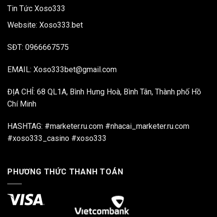
Tin Tức Xoso333
Website: Xoso333.bet
SĐT: 0966667575
EMAIL:
Xoso333bet@gmail.com
ĐỊA CHỈ: 68 QL1A, Bình Hưng Hoà, Bình Tân, Thành phố Hồ
Chí Minh
HASHTAG: #marketer.ru.com #nhacai_marketer.ru.com
#xoso333_casino #xoso333
PHƯƠNG THỨC THANH TOÁN