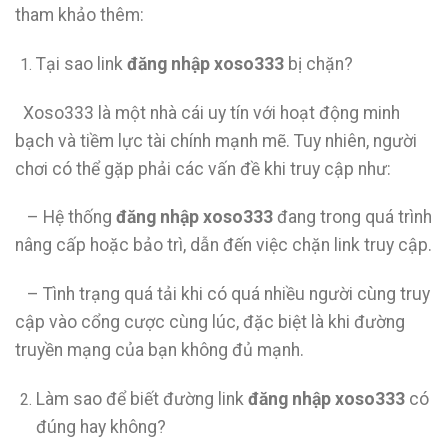
tham khảo thêm:
Tại sao link
đăng nhập xoso333
bị chặn?
Xoso333 là một nhà cái uy tín với hoạt động minh
bạch và tiềm lực tài chính mạnh mẽ. Tuy nhiên, người
chơi có thể gặp phải các vấn đề khi truy cập như:
– Hệ thống
đăng nhập xoso333
đang trong quá trình
nâng cấp hoặc bảo trì, dẫn đến việc chặn link truy cập.
– Tình trạng quá tải khi có quá nhiều người cùng truy
cập vào cổng cược cùng lúc, đặc biệt là khi đường
truyền mạng của bạn không đủ mạnh.
Làm sao để biết đường link
đăng nhập xoso333
có
đúng hay không?