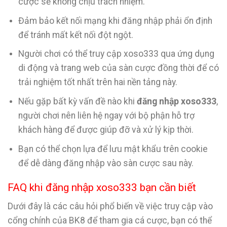
cược sẽ không chịu trách nhiệm.
Đảm bảo kết nối mạng khi đăng nhập phải ổn định
để tránh mất kết nối đột ngột.
Người chơi có thể truy cập xoso333 qua ứng dụng
di động và trang web của sàn cược đồng thời để có
trải nghiệm tốt nhất trên hai nền tảng này.
Nếu gặp bất kỳ vấn đề nào khi
đăng nhập xoso333
,
người chơi nên liên hệ ngay với bộ phận hỗ trợ
khách hàng để được giúp đỡ và xử lý kịp thời.
Bạn có thể chọn lựa để lưu mật khẩu trên cookie
để dễ dàng đăng nhập vào sàn cược sau này.
FAQ khi đăng nhập xoso333 bạn cần biết
Dưới đây là các câu hỏi phổ biến về việc truy cập vào
cổng chính của BK8 để tham gia cá cược, bạn có thể