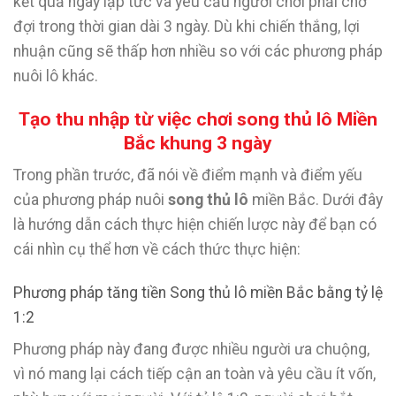
kết quả ngay lập tức và yêu cầu người chơi phải chờ
đợi trong thời gian dài 3 ngày. Dù khi chiến thắng, lợi
nhuận cũng sẽ thấp hơn nhiều so với các phương pháp
nuôi lô khác.
Tạo thu nhập từ việc chơi song thủ lô Miền
Bắc khung 3 ngày
Trong phần trước, đã nói về điểm mạnh và điểm yếu
của phương pháp nuôi
song thủ lô
miền Bắc. Dưới đây
là hướng dẫn cách thực hiện chiến lược này để bạn có
cái nhìn cụ thể hơn về cách thức thực hiện:
Phương pháp tăng tiền Song thủ lô miền Bắc bằng tỷ lệ
1:2
Phương pháp này đang được nhiều người ưa chuộng,
vì nó mang lại cách tiếp cận an toàn và yêu cầu ít vốn,