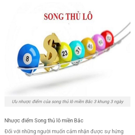
Ưu nhược điểm của song thủ lô miền Bắc 3 khung 3 ngày
Nhược điểm Song thủ lô miền Bắc
Đối với những người muốn cảm nhận được sự hứng