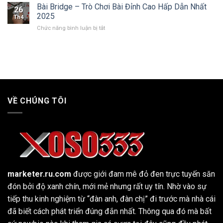
Bahar
Bài Bridge – Trò Chơi Bài Đỉnh Cao Hấp Dẫn Nhất
Nổ
Thưởng
26
–
Hũ
2025
Lớn
Th4
Trò
Đổi
2025
ở
Chức năng bình luận bị tắt
Chơi
Thưởng
Bài
Bài
Hấp
Bridge
Độc
Dẫn
–
Đáo
Nhất
Trò
Cho
2025
Chơi
Game
Bài
Thủ
Đỉnh
2025
Cao
VỀ CHÚNG TÔI
Hấp
Dẫn
Nhất
2025
marketer.ru.com
được giới đam mê đỏ đen trực tuyến săn
đón bởi độ xanh chín, mới mẻ nhưng rất uy tín. Nhờ vào sự
tiếp thu kinh nghiệm từ “đàn anh, đàn chị” đi trước mà nhà cái
đã biết cách phát triển đúng đắn nhất. Thông qua đó mà bất