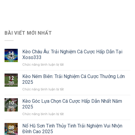
BÀI VIẾT MỚI NHẤT
Kèo Châu Âu: Trải Nghiệm Cá Cược Hấp Dẫn Tại
14
Xoso333
Th5
ở
Chức năng bình luận bị tắt
Kèo
Châu
Kèo Ném Biên: Trải Nghiệm Cá Cược Thưởng Lớn
12
Âu:
2025
Th5
Trải
ở
Chức năng bình luận bị tắt
Nghiệm
Kèo
Cá
Ném
Kèo Góc Lựa Chọn Cá Cược Hấp Dẫn Nhất Năm
Cược
10
Biên:
Hấp
2025
Th5
Trải
Dẫn
ở
Chức năng bình luận bị tắt
Nghiệm
Tại
Kèo
Cá
Xoso333
Góc
Nổ Hũ Sơn Tinh Thủy Tinh Trải Nghiệm Vui Nhộn
Cược
08
Lựa
Thưởng
Đỉnh Cao 2025
Th5
Chọn