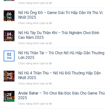
Lớn
ở
Chức năng bình luận bị tắt
Cá
2025
Nổ
Cược
Hũ
Nổ Hũ Ông Đồ – Game Giải Trí Hấp Dẫn Và Thú Vị
Hấp
06
Sơn
Dẫn
Nhất 2025
Th5
Tinh
Nhất
ở
Chức năng bình luận bị tắt
Thủy
Năm
Nổ
Tinh
2025
Hũ
Nổ Hũ Tây Du Thần Khí – Trải Nghiệm Chơi Đỉnh
Trải
04
Ông
Nghiệm
Cao Năm 2025
Th5
Đồ
Vui
ở
Chức năng bình luận bị tắt
–
Nhộn
Nổ
Game
Đỉnh
Hũ
Nổ Hũ Thần Tài – Trò Chơi Nổ Hũ Hấp Dẫn Thưởng
Giải
Cao
02
Tây
Trí
Lớn 2025
2025
Th5
Du
Hấp
ở
Chức năng bình luận bị tắt
Thần
Dẫn
Nổ
Khí
Và
Hũ
Nổ Hũ 4 Thần Thú – Nổ Hũ Đổi Thưởng Hấp Dẫn
–
Thú
30
Thần
Trải
Nhất 2025
Vị
Th4
Tài
Nghiệm
Nhất
ở
Chức năng bình luận bị tắt
–
Chơi
2025
Nổ
Trò
Đỉnh
Hũ
Andar Bahar – Trò Chơi Bài Độc Đáo Cho Game Thủ
Chơi
Cao
28
4
Nổ
2025
Năm
Th4
Thần
Hũ
2025
ở
Chức năng bình luận bị tắt
Thú
Hấp
Andar
–
Dẫn