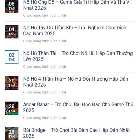
Hũ
Nổ Hũ Ông Đồ – Game Giải Trí Hấp Dẫn Và Thú Vị
Hấp
06
Sơn
Dẫn
Nhất 2025
Th5
Tinh
Nhất
ở
Chức năng bình luận bị tắt
Thủy
Năm
Nổ
Tinh
2025
Hũ
Nổ Hũ Tây Du Thần Khí – Trải Nghiệm Chơi Đỉnh
Trải
04
Ông
Nghiệm
Cao Năm 2025
Th5
Đồ
Vui
ở
Chức năng bình luận bị tắt
–
Nhộn
Nổ
Game
Đỉnh
Hũ
Nổ Hũ Thần Tài – Trò Chơi Nổ Hũ Hấp Dẫn Thưởng
Giải
Cao
02
Tây
Trí
Lớn 2025
2025
Th5
Du
Hấp
ở
Chức năng bình luận bị tắt
Thần
Dẫn
Nổ
Khí
Và
Hũ
Nổ Hũ 4 Thần Thú – Nổ Hũ Đổi Thưởng Hấp Dẫn
–
Thú
30
Thần
Trải
Nhất 2025
Vị
Th4
Tài
Nghiệm
Nhất
ở
Chức năng bình luận bị tắt
–
Chơi
2025
Nổ
Trò
Đỉnh
Hũ
Andar Bahar – Trò Chơi Bài Độc Đáo Cho Game Thủ
Chơi
Cao
28
4
Nổ
2025
Năm
Th4
Thần
Hũ
2025
ở
Chức năng bình luận bị tắt
Thú
Hấp
Andar
–
Dẫn
Bahar
Bài Bridge – Trò Chơi Bài Đỉnh Cao Hấp Dẫn Nhất
Nổ
Thưởng
26
–
Hũ
2025
Lớn
Th4
Trò
Đổi