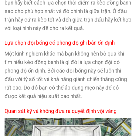
bạn hãy biết cách lựa chọn thời điểm ra kèo đồng banh
sao cho phù hợp nhất và đó chính là giữa trận. Ở đầu
trận hãy cứ ra kèo tốt và đến giữa trận đấu hãy kết hợp
với loại hình này để cho ra kết quả.
Lựa chọn đội bóng có phong độ ghi bàn ổn định
Một kinh nghiệm khác mà bạn không nên bỏ qua khi
tìm hiểu kèo đồng banh là gì đó là lựa chọn đội có
phong độ ổn định. Bởi các đội bóng này sẽ luôn thi
đấu với tỷ số tốt và khả năng giành chiến thắng cũng
rất cao. Do đó bạn có thể áp dụng mẹo này để có
được kết quả hiệu suất cao nhất.
Quan sát kỹ và không đưa ra quyết định vội vàng