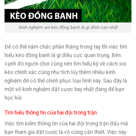
Kinh nghiệm soi kèo đồng banh là gì đỉnh cao nhất
Để có thể nắm chắc phần thắng trong tay thì việc tìm
hiểu kèo đồng banh là gì điều cực quan trọng. Bên
cạnh đó người chơi cũng nên tìm hiểu kỹ về cách soi
kèo chính xác cũng như tích lũy thêm nhiều kinh
nghiệm để có thể chinh phục loại hình này. Sau đây là
một số kinh nghiệm đặt cược hay nhất đáng để bạn
học hỏi.
Tìm hiểu thông tin của hai đội trong trận
Việc tìm kiếm thông tin của hai đội trong trận đấu mà
bạn tham gia đặt cược là vô cùng cần thiết. Việc này