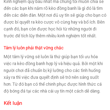
Kinh nghiệm quý báu nhất mà chúng tôi muốn chia sẻ
đến các bạn khi nắm rõ kèo đồng banh là gì đó là tìm
đến các diễn đàn. Một nơi đủ uy tín sẽ giúp cho bạn có
được bí quyết ra kèo cược vô cùng hay và bổ ích. Bên
cạnh đó, bạn còn được học hỏi từ những người đi
trước để tích lũy thêm nhiều kinh nghiệm tốt nhất.
Tâm lý luôn phải thật vững chắc
Một tâm lý vững sẽ luôn là thứ giúp bạn tối ưu hóa
việc ra kèo đồng banh hợp lý và hiệu quả. Bởi một khi
người chơi đã chuẩn bị kỹ lưỡng cho các tình huống
xảy ra thì việc đưa quyết định sẽ trở nên sáng suốt
hơn. Từ đó bạn có thể chinh phục được hình thức cá
độ bóng đá tại các nhà cái uy tín một cách dễ dàng.
Kết luận