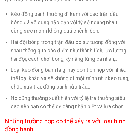
Kèo đồng banh thường đi kèm với các trận cầu
bóng đá vô cùng hấp dẫn với tỷ số ngang nhau
cùng sức mạnh không quá chênh lệch.
Hai đội bóng trong trận đấu có sự tương đồng với
nhau thông qua các điểm như thành tích, lực lượng
hai đội, cách chơi bóng, kỹ năng từng cá nhân,..
Loại kèo đồng banh là gì này còn tích hợp với nhiều
thể loại khác và sẽ không đi một mình như kèo rung,
chấp nửa trái, đồng banh nửa trái,…
Nó cũng thường xuất hiện với tỷ lệ trả thưởng siêu
cao nên bạn có thể dễ dàng nhận biết và lựa chọn.
Những trường hợp có thể xảy ra với loại hình
đồng banh