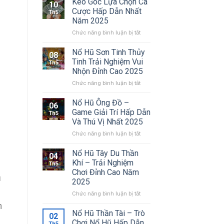
Kèo Góc Lựa Chọn Cá
10
Biên:
Dẫn
Cược Hấp Dẫn Nhất
Th5
Trải
Tại
Năm 2025
Nghiệm
Xoso333
ở
Chức năng bình luận bị tắt
Cá
Kèo
Cược
Góc
Thưởng
Nổ Hũ Sơn Tinh Thủy
08
Lựa
Lớn
Tinh Trải Nghiệm Vui
Th5
Chọn
2025
Nhộn Đỉnh Cao 2025
Cá
ở
Chức năng bình luận bị tắt
Cược
Nổ
Hấp
Hũ
Dẫn
Nổ Hũ Ông Đồ –
06
Sơn
Nhất
Game Giải Trí Hấp Dẫn
Th5
Tinh
Năm
Và Thú Vị Nhất 2025
Thủy
2025
ở
Chức năng bình luận bị tắt
Tinh
Nổ
Trải
Hũ
Nghiệm
Nổ Hũ Tây Du Thần
04
Ông
Vui
Khí – Trải Nghiệm
Th5
Đồ
Nhộn
Chơi Đỉnh Cao Năm
–
Đỉnh
ũ
2025
Game
Cao
Giải
2025
ở
Chức năng bình luận bị tắt
Trí
Nổ
n
Hấp
Hũ
Nổ Hũ Thần Tài – Trò
02
Dẫn
Tây
Chơi Nổ Hũ Hấp Dẫn
Th5