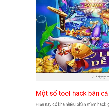
Sử dụng to
Một số tool hack bắn cá 
Hiện nay có khá nhiều phần mềm hack 