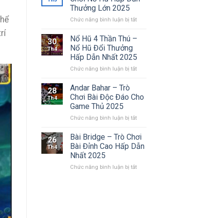
Và
Du
Thưởng Lớn 2025
Thú
Thần
thể
Vị
ở
Chức năng bình luận bị tắt
Khí
Nhất
Nổ
–
rí
2025
Hũ
Trải
Nổ Hũ 4 Thần Thú –
30
Thần
Nghiệm
Nổ Hũ Đổi Thưởng
Th4
Tài
Chơi
Hấp Dẫn Nhất 2025
–
Đỉnh
ở
Chức năng bình luận bị tắt
Trò
Cao
Nổ
Chơi
Năm
Hũ
Nổ
2025
Andar Bahar – Trò
28
4
Hũ
Chơi Bài Độc Đáo Cho
Th4
Thần
Hấp
Game Thủ 2025
Thú
Dẫn
ở
Chức năng bình luận bị tắt
–
Thưởng
Andar
Nổ
Lớn
Bahar
Hũ
2025
Bài Bridge – Trò Chơi
26
–
Đổi
Bài Đỉnh Cao Hấp Dẫn
Th4
Trò
Thưởng
Nhất 2025
Chơi
Hấp
ở
Chức năng bình luận bị tắt
Bài
Dẫn
Bài
Độc
Nhất
Bridge
Đáo
2025
–
Cho
Trò
Game
Chơi
Thủ
Bài
2025