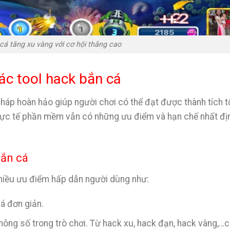
cá tăng xu vàng với cơ hội thắng cao
ác tool hack bắn cá
háp hoàn hảo giúp người chơi có thể đạt được thành tích t
 thực tế phần mềm vẫn có những ưu điểm và hạn chế nhất đị
ắn cá
iều ưu điểm hấp dẫn người dùng như:
á đơn giản.
hông số trong trò chơi. Từ hack xu, hack đạn, hack vàng,…