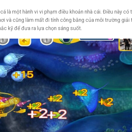
 cá là một hành vi vi phạm điều khoản nhà cái. Điều này có 
i và cũng làm mất đi tính công bằng của môi trường giải t
nhắc kỹ để đưa ra lựa chọn sáng suốt.