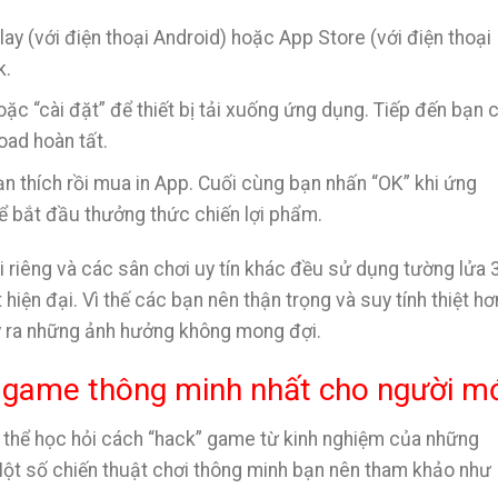
y (với điện thoại Android) hoặc App Store (với điện thoại
k.
ặc “cài đặt” để thiết bị tải xuống ứng dụng. Tiếp đến bạn 
oad hoàn tất.
 thích rồi mua in App. Cuối cùng bạn nhấn “OK” khi ứng
hể bắt đầu thưởng thức chiến lợi phẩm.
i riêng và các sân chơi uy tín khác đều sử dụng tường lửa 
iện đại. Vì thế các bạn nên thận trọng và suy tính thiệt hơ
y ra những ảnh hưởng không mong đợi.
” game thông minh nhất cho người m
ó thể học hỏi cách “hack” game từ kinh nghiệm của những
. Một số chiến thuật chơi thông minh bạn nên tham khảo như